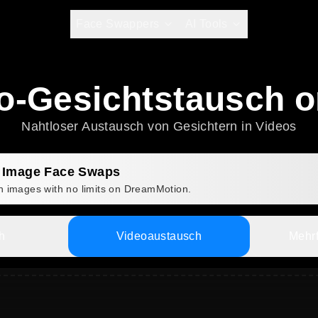
Face Swappers
AI Tools
o-Gesichtstausch o
Nahtloser Austausch von Gesichtern in Videos
d Image Face Swaps
n images with no limits on DreamMotion.
h
Videoaustausch
Mehr