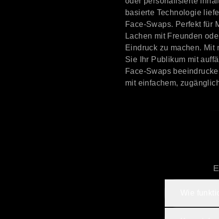
oder personalisierte Inhal
basierte Technologie lief
Face-Swaps. Perfekt fü
Lachen mit Freunden oder
Eindruck zu machen. Mit 
Sie Ihr Publikum mit auff
Face-Swaps beeindrucke
mit einfachem, zugänglic
E
Wie funkti