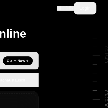
Login
🇩🇪 DE
nline
Claim Now
fachaustausch