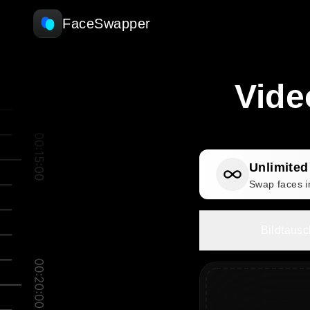
FaceSwapper
Vide
Unlimite
Swap faces i
Bildtausc