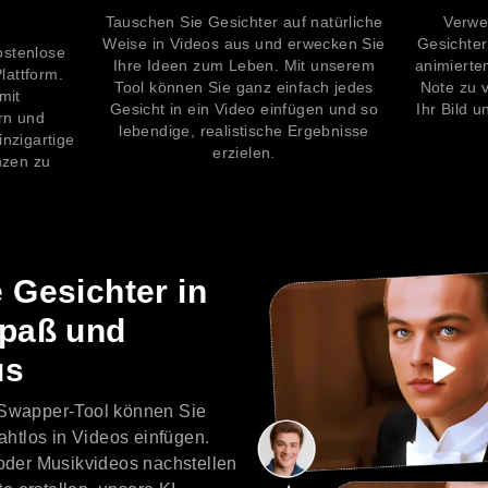
Tauschen Sie Gesichter auf natürliche
Verwe
Weise in Videos aus und erwecken Sie
Gesichter
ostenlose
Ihre Ideen zum Leben. Mit unserem
animierte
lattform.
Tool können Sie ganz einfach jedes
Note zu v
mit
Gesicht in ein Video einfügen und so
Ihr Bild 
rn und
lebendige, realistische Ergebnisse
nzigartige
erzielen.
nzen zu
 Gesichter in
Spaß und
us
Swapper-Tool können Sie
ahtlos in Videos einfügen.
oder Musikvideos nachstellen