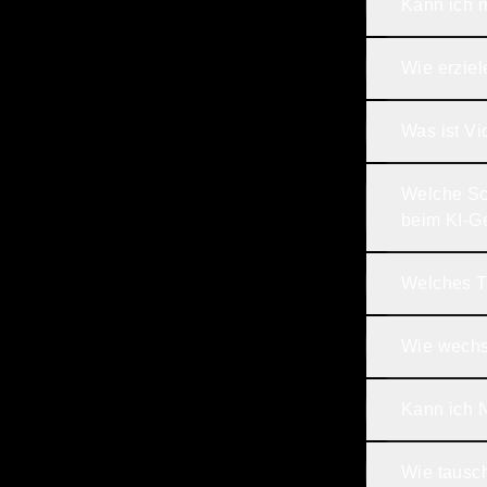
Kann ich m
Wie erziel
Was ist V
Welche Sch
beim KI-Ge
Welches To
Wie wechse
Kann ich 
Wie tausc