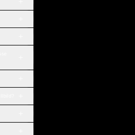
se 
llbild?