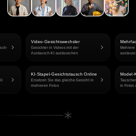
Video-Gesichtswechsler
Mehrfac
usch-
Gesichter in Videos mit der
Mehrere 
Austausch-KI austauschen
austaus
KI-Stapel-Gesichtstausch Online
Model-K
KI
Ersetzen Sie das gleiche Gesicht in
Tauschen
mehreren Fotos
in Fotos