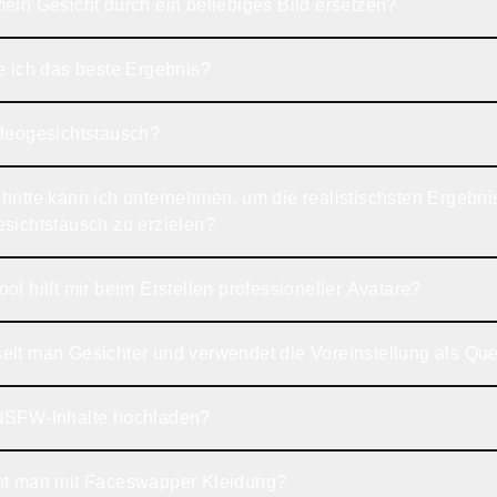
ein Gesicht durch ein beliebiges Bild ersetzen?
e ich das beste Ergebnis?
ideogesichtstausch?
ritte kann ich unternehmen, um die realistischsten Ergebnis
sichtstausch zu erzielen?
ol hilft mir beim Erstellen professioneller Avatare?
lt man Gesichter und verwendet die Voreinstellung als Que
NSFW-Inhalte hochladen?
ht man mit Faceswapper Kleidung?