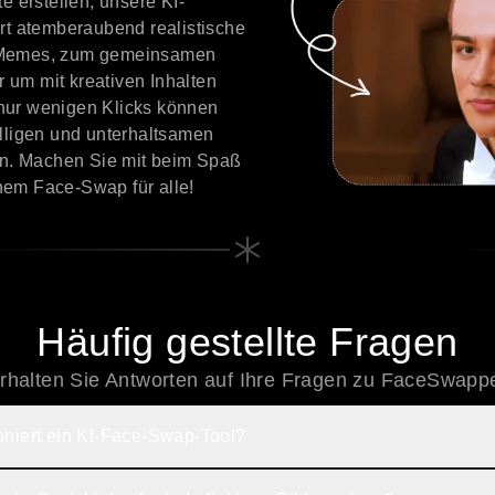
te erstellen, unsere KI-
ert atemberaubend realistische
r Memes, zum gemeinsamen
 um mit kreativen Inhalten
nur wenigen Klicks können
älligen und unterhaltsamen
n. Machen Sie mit beim Spaß
hem Face-Swap für alle!
Häufig gestellte Fragen
rhalten Sie Antworten auf Ihre Fragen zu FaceSwapp
oniert ein KI-Face-Swap-Tool?